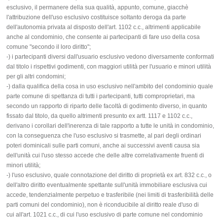
esclusivo, il permanere della sua qualità, appunto, comune, giacchè
l'attribuzione dell'uso esclusivo costituisce soltanto deroga da parte
dell'autonomia privata al disposto dell'art. 1102 c.c., altrimenti applicabile
anche al condominio, che consente ai partecipanti di fare uso della cosa
comune "secondo il loro diritto";
-) i partecipanti diversi dall'usuario esclusivo vedono diversamente conformati
dal titolo i rispettivi godimenti, con maggiori utilità per l'usuario e minori utilità
per gli altri condomini;
-) dalla qualifica della cosa in uso esclusivo nell'ambito del condominio quale
parte comune di spettanza di tutti i partecipanti, tutti comproprietari, ma
secondo un rapporto di riparto delle facoltà di godimento diverso, in quanto
fissato dal titolo, da quello altrimenti presunto ex artt. 1117 e 1102 c.c.,
derivano i corollari dell'inerenza di tale rapporto a tutte le unità in condominio,
con la conseguenza che l'uso esclusivo si trasmette, al pari degli ordinari
poteri dominicali sulle parti comuni, anche ai successivi aventi causa sia
dell'unità cui l'uso stesso accede che delle altre correlativamente fruenti di
minori utilità;
-) l'uso esclusivo, quale connotazione del diritto di proprietà ex art. 832 c.c., o
dell'altro diritto eventualmente spettante sull'unità immobiliare esclusiva cui
accede, tendenzialmente perpetuo e trasferibile (nei limiti di trasferibilità delle
parti comuni del condominio), non è riconducibile al diritto reale d'uso di
cui all'art. 1021 c.c., di cui l'uso esclusivo di parte comune nel condominio