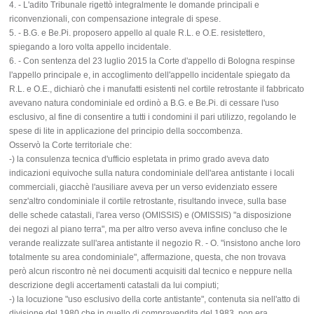
4. - L'adito Tribunale rigettò integralmente le domande principali e
riconvenzionali, con compensazione integrale di spese.
5. - B.G. e Be.Pi. proposero appello al quale R.L. e O.E. resistettero,
spiegando a loro volta appello incidentale.
6. - Con sentenza del 23 luglio 2015 la Corte d'appello di Bologna respinse
l'appello principale e, in accoglimento dell'appello incidentale spiegato da
R.L. e O.E., dichiarò che i manufatti esistenti nel cortile retrostante il fabbricato
avevano natura condominiale ed ordinò a B.G. e Be.Pi. di cessare l'uso
esclusivo, al fine di consentire a tutti i condomini il pari utilizzo, regolando le
spese di lite in applicazione del principio della soccombenza.
Osservò la Corte territoriale che:
-) la consulenza tecnica d'ufficio espletata in primo grado aveva dato
indicazioni equivoche sulla natura condominiale dell'area antistante i locali
commerciali, giacchè l'ausiliare aveva per un verso evidenziato essere
senz'altro condominiale il cortile retrostante, risultando invece, sulla base
delle schede catastali, l'area verso (OMISSIS) e (OMISSIS) "a disposizione
dei negozi al piano terra", ma per altro verso aveva infine concluso che le
verande realizzate sull'area antistante il negozio R. - O. "insistono anche loro
totalmente su area condominiale", affermazione, questa, che non trovava
però alcun riscontro nè nei documenti acquisiti dal tecnico e neppure nella
descrizione degli accertamenti catastali da lui compiuti;
-) la locuzione "uso esclusivo della corte antistante", contenuta sia nell'atto di
divisione del 1980 che in quello di compravendita del 1983, non era