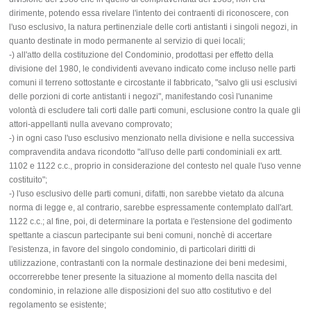
dirimente, potendo essa rivelare l'intento dei contraenti di riconoscere, con
l'uso esclusivo, la natura pertinenziale delle corti antistanti i singoli negozi, in
quanto destinate in modo permanente al servizio di quei locali;
-) all'atto della costituzione del Condominio, prodottasi per effetto della
divisione del 1980, le condividenti avevano indicato come incluso nelle parti
comuni il terreno sottostante e circostante il fabbricato, "salvo gli usi esclusivi
delle porzioni di corte antistanti i negozi", manifestando così l'unanime
volontà di escludere tali corti dalle parti comuni, esclusione contro la quale gli
attori-appellanti nulla avevano comprovato;
-) in ogni caso l'uso esclusivo menzionato nella divisione e nella successiva
compravendita andava ricondotto "all'uso delle parti condominiali ex artt.
1102 e 1122 c.c., proprio in considerazione del contesto nel quale l'uso venne
costituito";
-) l'uso esclusivo delle parti comuni, difatti, non sarebbe vietato da alcuna
norma di legge e, al contrario, sarebbe espressamente contemplato dall'art.
1122 c.c.; al fine, poi, di determinare la portata e l'estensione del godimento
spettante a ciascun partecipante sui beni comuni, nonchè di accertare
l'esistenza, in favore del singolo condominio, di particolari diritti di
utilizzazione, contrastanti con la normale destinazione dei beni medesimi,
occorrerebbe tener presente la situazione al momento della nascita del
condominio, in relazione alle disposizioni del suo atto costitutivo e del
regolamento se esistente;