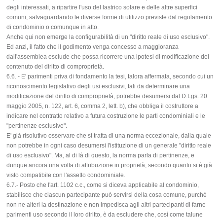
degli interessati, a ripartire l'uso del lastrico solare e delle altre superfici
comuni, salvaguardando le diverse forme di utilizzo previste dal regolamento
di condominio o comunque in atto.
Anche qui non emerge la configurabilità di un "diritto reale di uso esclusivo".
Ed anzi, il fatto che il godimento venga concesso a maggioranza
dall'assemblea esclude che possa ricorrere una ipotesi di modificazione del
contenuto del diritto di comproprietà.
6.6. - E' parimenti priva di fondamento la tesi, talora affermata, secondo cui un
riconoscimento legislativo degli usi esclusivi, tali da determinare una
modificazione del diritto di comproprietà, potrebbe desumersi dal D.Lgs. 20
maggio 2005, n. 122, art. 6, comma 2, lett. b), che obbliga il costruttore a
indicare nel contratto relativo a futura costruzione le parti condominiali e le
"pertinenze esclusive".
E' già risolutivo osservare che si tratta di una norma eccezionale, dalla quale
non potrebbe in ogni caso desumersi l'istituzione di un generale "diritto reale
di uso esclusivo". Ma, al di là di questo, la norma parla di pertinenze, e
dunque ancora una volta di attribuzione in proprietà, secondo quanto si è già
visto compatibile con l'assetto condominiale.
6.7.- Posto che l'art. 1102 c.c., come si diceva applicabile al condominio,
stabilisce che ciascun partecipante può servirsi della cosa comune, purchè
non ne alteri la destinazione e non impedisca agli altri partecipanti di farne
parimenti uso secondo il loro diritto, è da escludere che, così come talune