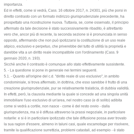
importanza.
Ed in effetti, come si vedrà, Cass. 16 ottobre 2017, n. 24301, più che porsi in
diretto contrasto con un formato indirizzo giurisprudenziale precedente, ha
prospettato una ricostruzione nuova. Tuttavia, se, come osservato, il principio
affermato da tale decisione è stato successivamente ribadito, è altrettanto
vero che, ancor più di recente, la seconda sezione si è pronunciata in senso
opposto, affermando che non può ipotizzarsi la costituzione di un uso reale
atipico, esclusivo e perpetuo, che priverebbe del tutto di utilità la proprietà e
darebbe vita a un diritto reale incompatibile con l'ordinamento (Cass. 9
gennaio 2020, n. 193).
Sicchè anche il contrasto è comunque allo stato effettivamente sussistente.
5. - La questione si pone in generale nei termini seguenti.
5.1. - Quanto all'origine del c.d. "diritto reale di uso esclusivo", in ambito
condominiale, si trova affermato, in dottrina, che esso sarebbe il frutto di una
creazione giurisprudenziale, pur se relativamente tralaticia, di dubbia validità.
In effetti, però, la clausola mediante la quale si concede ad una singola unità
immobiliare l'uso esclusivo di un'area, nel nostro caso (e di solito) adibita
come si vedrà a cortile, non nasce - come è del resto ovvio - dalla
giurisprudenza, ma si è diffusa attraverso la prassi negoziale, in particolare
notarile: e si è in particolare ipotizzato che tale diffusione possa aver trovato
la sua ragion d'essere, almeno in taluni casi, quale escamotage per risolvere,
tramite la qualificazione surrettizia, problemi catastali, ad esempio - è stato