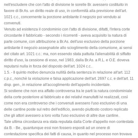
nell'escludere che con l'atto di divisione le sorelle Br. avessero costituito in
favore di Br.As. un diritto reale di uso, in conformità alla previsione dell'art.
1021 c.c., concernente la porzione antistante il negozio poi venduto ai
convenuti.
Venuto ad esistenza il condominio con l'atto di divisione, difatti, l'intera corte
circostante il fabbricato - secondo i ricorrenti - aveva acquisito la natura di
parte comune, con attribuzione a Br.As. dell'uso esclusivo della porzione
antistante il negozio assegnatole allo scioglimento della comunione, ai sensi
del citato art. 1021 c.c.: ma, non essendo stata pattuita l'alienabilità di siffatto
diritto d'uso, la cessione di esso, nel 1983, dalla Br.As. a R.L. e O.E. doveva
reputarsi nulla in forza del disposto dell'art. 1024 c.c..
1.5. - Il quinto motivo denuncia nullità della sentenza in relazione all'art. 112
c.p.c., nonchè la violazione e falsa applicazione dell'art. 2697 c.c. e dell'art. 11
disp. gen., in relazione all'accoglimento dell'appello incidentale.
Si sostiene che non era affatto controversa tra le parti la natura condominiale
della corte posteriore al fabbricato e dei relativi manufatti ivi realizzati, così
come non era controverso che i convenuti avessero l'uso esclusivo di una
delle cantine poste sul retro dell'edificio, avendo piuttosto costoro replicato
che gli attori avessero a loro volta l'uso esclusivo di altre due cantine.
Tale ultima circostanza era stata reputata dalla Corte d'appello non contestata
da B. - Be., quantunque essi non fossero esposti ad un onere di
contestazione specifica dei fatti di causa, in quanto nel processo non trovava