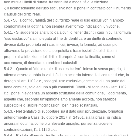
non mutua i limiti di durata, trasferibilità e modalità di estinzione;
-) il riconoscimento dell'uso esclusivo non si pone in contrasto con il numerus
clausus dei diritti reali.
5.4. - Sulla configurabilità del c.d. "diritto reale di uso esclusivo" in ambito
condominiale la dottrina non sembra aver fornito indicazioni univoche.
5.4.1. - Si suggerisce anzitutto da alcuni di tener distinti i casi in cui la formula
"uso esclusivo" sia impiegata al fine di identificare un diritto di contenuto
diverso dalla proprietà ed i casi in cui, invece, la formula, ad esempio
attraverso la previsione della perpetuità e trasmissibilità del diritto, miri
proprio all'attribuzione del diritto di proprietà, con la finalità, come si
accennava, di rimediare a problemi catastali.
5.4.2. - Quanto al "diritto reale di uso esclusivo", inteso in senso proprio, si
afferma essere dubbia la validità di un accordo interno fra i comunisti che, in
deroga all'art. 1102 c.c., assegni l'uso esclusivo, anche se di una parte del
bene comune, solo ad uno o più comunisti. Difatti - si sottolinea - l'art. 1102
c.c., pone in evidenza un aspetto strutturale della comunione, il godimento,
aspetto che, secondo un'opinione ampiamente accolta, non sarebbe
suscettibile di subire modificazioni, beninteso sostanziali.
5.4.3. - Nel tentativo di supportare sia il dato giurisprudenziale, formatosi
anteriormente a Cass. 16 ottobre 2017, n. 24301, sia la prassi, si indica
ancora in dottrina, come più rilevante appiglio, pur senza tacere le
controindicazioni, l'art. 1126 c.c..
5.4.4. - E' stato affermato, inoltre, che un riconoscimento legislativo degli usi