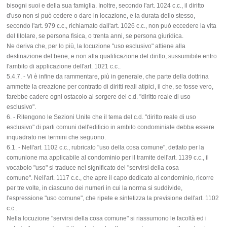
bisogni suoi e della sua famiglia. Inoltre, secondo l'art. 1024 c.c., il diritto
d'uso non si può cedere o dare in locazione, e la durata dello stesso,
secondo l'art. 979 c.c., richiamato dall'art. 1026 c.c., non può eccedere la vita
del titolare, se persona fisica, o trenta anni, se persona giuridica.
Ne deriva che, per lo più, la locuzione "uso esclusivo" attiene alla
destinazione del bene, e non alla qualificazione del diritto, sussumibile entro
l'ambito di applicazione dell'art. 1021 c.c..
5.4.7. - Vi è infine da rammentare, più in generale, che parte della dottrina
ammette la creazione per contratto di diritti reali atipici, il che, se fosse vero,
farebbe cadere ogni ostacolo al sorgere del c.d. "diritto reale di uso
esclusivo".
6. - Ritengono le Sezioni Unite che il tema del c.d. "diritto reale di uso
esclusivo" di parti comuni dell'edificio in ambito condominiale debba essere
inquadrato nei termini che seguono.
6.1. - Nell'art. 1102 c.c., rubricato "uso della cosa comune", dettato per la
comunione ma applicabile al condominio per il tramite dell'art. 1139 c.c., il
vocabolo "uso" si traduce nel significato del "servirsi della cosa
comune". Nell'art. 1117 c.c., che apre il capo dedicato al condominio, ricorre
per tre volte, in ciascuno dei numeri in cui la norma si suddivide,
l'espressione "uso comune", che ripete e sintetizza la previsione dell'art. 1102
c.c..
Nella locuzione "servirsi della cosa comune" si riassumono le facoltà ed i