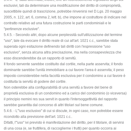
esclusivi, tali da determinare una modificazione del diritto di comproprietà,
suscettibile quindi di trascrizione, potrebbe rinvenirsi nel D.Lgs. 20 maggio
2005, n. 122, art. 6, comma 2, lett. b), che impone al costruttore di indicare nel
contratto relativo ad una futura costruzione le parti condominiali e le
"pertinenze esclusive".
5.4.5. - Secondo altri, dopo alcune perplessità sull'utilizzazione del termine
"uso", tale da evocare il diritto reale di cui all'art. 1021 c.c., sarebbe stata
superata ogni esitazione definendo tali diritti con l'espressione "uso
esclusivo", senza alcuna altra precisazione, ma nella consapevolezza che
esso discenderebbe da un rapporto di servitù.
Il fondo servente sarebbe costituito dal cortile, nella parte asservita; il fondo
dominante sarebbe l'unità immobiliare a cui favore l'area è asservita; il peso
imposto consisterebbe nella facoltà esclusiva per il condomino a cui favore è
costituita la servitù di godere del cortile.
Non osterebbe alla configurabilità di una servitù a favore del bene di
proprietà esclusiva di un condomino ed a carico del condominio (o viceversa)
il principio nemini res sua servit in quanto l'intersoggettività del rapporto
sarebbe garantita dal concorso di altri titolari sul bene comune.
5.4.6. - L'"uso esclusivo" di cui si discute, in ogni caso, non potrebbe essere
ricondotto alla previsione dell'art. 1021 c.c..
Difatti, l'"uso" ivi previsto è manifestazione del diritto, per il titolare, di servirsi
di una cosa (e, se fruttifera, di raccoglierne i frutti) per quanto occorra ai