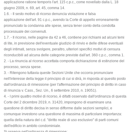
applicazione ratione temporis l'art. 115 c.p.c., come novellato dalla L. 18
giugno 2009, n. 69, art. 45, comma 14.
1.6. - Il sesto motivo di ricorso denuncia violazione e falsa
applicazione dell'art. 91 c.p.c., avendo la Corte di appello erroneamente
pronunciato la condanna alle spese, senza tener conto della condotta
processuale dei convenuti.
1.7. - Il ricorso, nelle pagine da 42 a 46, contiene poi richiami ad alcuni temi
di lite, in previsione dell'eventuale giudizio di rinvio e delle difese eventuali
degli intimati, senza svolgere, peraltro, ulteriori specifici motivi di censura
riconducibili ad alcuna delle categorie previste dall'art. 360 c.p.c., comma 1.
2. - La rinuncia al ricorso accettata comporta dichiarazione di estinzione del
processo, senza spese.
3. - Ritengono tuttavia queste Sezioni Unite che occorra pronunciare
nell'interesse della legge il principio di cui si dirà, in risposta al quesito posto
dall'ordinanza di rimessione (per l'affermazione del principio di diritto in caso
di rinuncia v. Cass., Sez. Un., 6 settembre 2010, n. 19051).
4. - I primi quattro motivi di ricorso, è difatti osservato dall'ordinanza di questa
Corte del 2 dicembre 2019, n. 31420, impongono di esaminare una
questione di diritto decisa in senso difforme dalle sezioni semplici, e
comunque investono una questione di massima di particolare importanza:
quella della natura del c.d. "diritto reale di uso esclusivo" di parti comuni
dell'edificio in ambito condominiale.
Si osserva nell'ordinanza di rimessione: