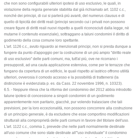
che non sono configurabili ulteriori ipotesi di uso esclusivo, le quali, in
violazione della regola generale stabilita dal già richiamato art. 1102 c.c.,
nonchè dei principi, di cui si parlerà più avanti, del numerus clausus e di
quello di tipicità dei diritti reali (principi secondo cui i privati non possono
creare figure di diritti reali nuovi rispetto a quelli riconosciuti dalla legge, nè
mutarne il contenuto essenziale), sottraggano a taluni condomini il diritto di
godimento della cosa comune loro spettante.
L'art. 1126 c.c., avuto riguardo ai menzionati principi, non si presta dunque a
fungere da punto d'appoggio per la costruzione di un più ampio "diritto reale
di uso esclusivo" delle parti comuni, ma, tutt'al più, ove ne ricorrano i
presupposti, ad una cauta applicazione estensiva, come per le terrazze che
fungano da copertura di un edificio, le quali rispetto al lastrico offrono utilità
ulteriori, ovverosia il comodo accesso e la possibilità di trattenersi (la
distinzione è evidenziata p. es. da Cass. 22 novembre 1996, n. 10323).
6.5. - Neppure rileva che la riforma del condominio del 2012 abbia introdotto
talune ipotesi di concessione a singoli condomini di un godimento
apparentemente non paritario, giacchè, pur volendo tralasciare che tali
previsioni, per la loro eccezionalità, non possono concorrere alla costruzione
di un principio generale, è da escludere che esse comportino modificazioni
strutturali alla comproprietà delle parti comuni in favore del titolare dell'uso.
L'art. 1122 c.c., comma 1, prevede che nelle parti normalmente destinate
all'uso comune che sono state destinate all'"uso individuale" il condomino