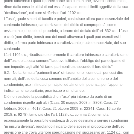
poteri attraverso i quali il partecipante alla comunione, ovvero il condomino,
ritrae dalla cosa le utilità di cui essa è capace, entro i limiti oggettivi della sua
"destinazione", cui pure si riferisce l'art. 1102 c.c..
L'"uso", quale sintesi di facoltà e poteri, costituisce allora parte essenziale del
contenuto intrinseco, caratterizzante, del diritto di comproprietà, come,
ovviamente, di quello di proprietà, a tenore del dettato dell'art. 832 c.c.. L'uso
è cioè (non diritto, bensì) uno dei modi attraverso i quali può esercitarsi il
diritto, e forma parte intrinseca e caratterizzante, nucleo essenziale, del suo
contenuto.
L'art. 1102 c.c., ribadisce ulteriormente il carattere intrinseco e caratterizzante
dell'"uso della cosa comune" laddove istituisce l'obbligo del partecipante di
non impedire agli altri "di farne parimenti uso secondo il loro diritto".
6.2. - Nella formula "parimenti uso" si riassumono i connotati, per così dire
normali, dell'uso della cosa comune nell'ambito della comunione e del
condominio, uso in linea di principio, ed almeno in potenza, per l'appunto
indistintamente paritario, promiscuo e simultaneo.
Ciò non esclude la possibilità di un "uso" più intenso da parte di un
condomino rispetto agli altri (Cass. 30 maggio 2003, n. 8808; Cass. 27
febbraio 2007, n. 4617; Cass. 21 ottobre 2009, n. 22341; Cass. 16 aprile
2018, n. 9278), tanto più che l'art. 1123 c.c., comma 2, contempla
espressamente la possibile esistenza di cose destinate a servire i condomini
"in misura diversa", regolando il riparto delle spese in proporzione dell'uso,
previsione che trova ulteriore specificazione nel successivo art. 1124 c.c., con