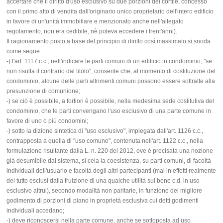
accertare che il diritto d'uso esclusivo su due porzioni del cortile, concesso
con il primo atto di vendita dall'originario unico proprietario dell'intero edificio
in favore di un'unità immobiliare e menzionato anche nell'allegato
regolamento, non era cedibile, nè poteva eccedere i trent'anni).
Il ragionamento posto a base del principio di diritto così massimato si snoda
come segue:
-) l'art. 1117 c.c., nell'indicare le parti comuni di un edificio in condominio, "se
non risulta il contrario dal titolo", consente che, al momento di costituzione del
condominio, alcune delle parti altrimenti comuni possono essere sottratte alla
presunzione di comunione;
-) se ciò è possibile, a fortiori è possibile, nella medesima sede costitutiva del
condominio, che le parti convengano l'uso esclusivo di una parte comune in
favore di uno o più condomini;
-) sotto la dizione sintetica di "uso esclusivo", impiegata dall'art. 1126 c.c.,
contrapposta a quella di "uso comune", contenuta nell'art. 1122 c.c., nella
formulazione risultante dalla L. n. 220 del 2012, ove è precisata una nozione
già desumibile dal sistema, si cela la coesistenza, su parti comuni, di facoltà
individuali dell'usuario e facoltà degli altri partecipanti (mai in effetti realmente
del tutto esclusi dalla fruizione di una qualche utilità sul bene c.d. in uso
esclusivo altrui), secondo modalità non paritarie, in funzione del migliore
godimento di porzioni di piano in proprietà esclusiva cui detti godimenti
individuali accedano;
-) deve riconoscersi nella parte comune, anche se sottoposta ad uso