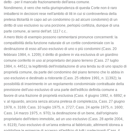
detto - per il mancato frazionamento dell'area comune.
Nondimeno, è vero che nella giurisprudenza di questa Corte non è raro
imbattersi in decisioni rese nell'ambito di liti in cui si controverteva della
pretesa titolarità in capo ad un condomino (o ad alcuni condomini) di un
diritto di uso esclusivo su una porzione, perlopiù cortilizia, dunque di una
parte comune, ai sensi dell'art. 1117 c.c..
A mero titolo di esempio possono rammentarsi pronunce concernenti: la
compatibilità della funzione naturale di un cortile condominiale con la
destinazione di esso all'uso esclusivo di uno o più condomini (Cass. 20
febbraio 1984, n. 1209); il diritto di godere in via esclusiva di un giardino
comune conferito in uso al proprietario del piano terreno (Cass. 27 luglio
1984, n. 4451); la legittimità dell'installazione di una tenda su di uno spazio di
proprietà comune, da parte del condomino del piano terreno che lo abbia in
uso esclusivo e destinato a ristorante (Cass. 25 ottobre 1991, n. 11392); la
possibilità di inserimento in un regolamento condominiale contrattuale della
previsione dell'uso esclusivo di una parte dell'edificio definita comune a
favore di una frazione di proprietà esclusiva (Cass. 4 giugno 1992, n. 6892; e
v. al riguardo, ancora senza alcuna pretesa di completezza, Cass. 27 giugno
1978, n. 3169; Cass. 10 luglio 1975, n. 2727; Cass. 24 aprile 1975, n. 1600;
Cass. 14 marzo 1975, n. 970); la destinazione di un bene, dall'originario
proprietario dell'intero immobile, ad un uso esclusivo (Cass. 28 aprile 2004,
n. 8119); l'uso esclusivo di un'area esterna al fabbricato, altrimenti idonea a
soddisfare le esigenze di accesso all'edificio di tutti i partecipanti (Cass. 4