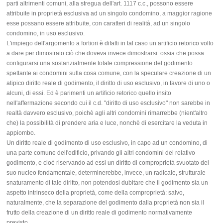
parti altrimenti comuni, alla stregua dell'art. 1117 c.c., possono essere
attribuite in proprietà esclusiva ad un singolo condomino, a maggior ragione
esse possano essere attribuite, con caratteri di realità, ad un singolo
condomino, in uso esclusivo.
L'impiego dell'argomento a fortiori è difatti in tal caso un artificio retorico volto
a dare per dimostrato ciò che doveva invece dimostrarsi: ossia che possa
configurarsi una sostanzialmente totale compressione del godimento
spettante ai condomini sulla cosa comune, con la speculare creazione di un
atipico diritto reale di godimento, il diritto di uso esclusivo, in favore di uno o
alcuni, di essi. Ed è parimenti un artificio retorico quello insito
nell'affermazione secondo cui il c.d. "diritto di uso esclusivo" non sarebbe in
realtà davvero esclusivo, poichè agli altri condomini rimarrebbe (nient'altro
che) la possibilità di prendere aria e luce, nonchè di esercitare la veduta in
appiombo.
Un diritto reale di godimento di uso esclusivo, in capo ad un condomino, di
una parte comune dell'edificio, privando gli altri condomini del relativo
godimento, e cioè riservando ad essi un diritto di comproprietà svuotato del
suo nucleo fondamentale, determinerebbe, invece, un radicale, strutturale
snaturamento di tale diritto, non potendosi dubitare che il godimento sia un
aspetto intrinseco della proprietà, come della comproprietà: salvo,
naturalmente, che la separazione del godimento dalla proprietà non sia il
frutto della creazione di un diritto reale di godimento normativamente
previsto.