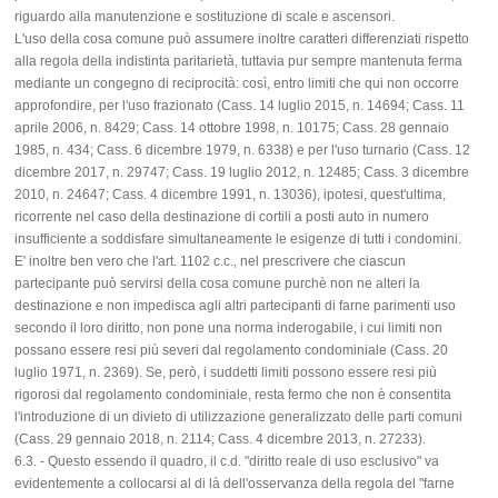
riguardo alla manutenzione e sostituzione di scale e ascensori.
L'uso della cosa comune può assumere inoltre caratteri differenziati rispetto
alla regola della indistinta paritarietà, tuttavia pur sempre mantenuta ferma
mediante un congegno di reciprocità: così, entro limiti che qui non occorre
approfondire, per l'uso frazionato (Cass. 14 luglio 2015, n. 14694; Cass. 11
aprile 2006, n. 8429; Cass. 14 ottobre 1998, n. 10175; Cass. 28 gennaio
1985, n. 434; Cass. 6 dicembre 1979, n. 6338) e per l'uso turnario (Cass. 12
dicembre 2017, n. 29747; Cass. 19 luglio 2012, n. 12485; Cass. 3 dicembre
2010, n. 24647; Cass. 4 dicembre 1991, n. 13036), ipotesi, quest'ultima,
ricorrente nel caso della destinazione di cortili a posti auto in numero
insufficiente a soddisfare simultaneamente le esigenze di tutti i condomini.
E' inoltre ben vero che l'art. 1102 c.c., nel prescrivere che ciascun
partecipante può servirsi della cosa comune purchè non ne alteri la
destinazione e non impedisca agli altri partecipanti di farne parimenti uso
secondo il loro diritto, non pone una norma inderogabile, i cui limiti non
possano essere resi più severi dal regolamento condominiale (Cass. 20
luglio 1971, n. 2369). Se, però, i suddetti limiti possono essere resi più
rigorosi dal regolamento condominiale, resta fermo che non è consentita
l'introduzione di un divieto di utilizzazione generalizzato delle parti comuni
(Cass. 29 gennaio 2018, n. 2114; Cass. 4 dicembre 2013, n. 27233).
6.3. - Questo essendo il quadro, il c.d. "diritto reale di uso esclusivo" va
evidentemente a collocarsi al di là dell'osservanza della regola del "farne