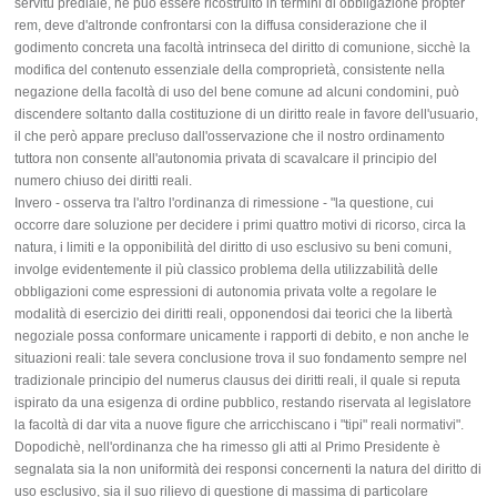
servitù prediale, nè può essere ricostruito in termini di obbligazione propter
rem, deve d'altronde confrontarsi con la diffusa considerazione che il
godimento concreta una facoltà intrinseca del diritto di comunione, sicchè la
modifica del contenuto essenziale della comproprietà, consistente nella
negazione della facoltà di uso del bene comune ad alcuni condomini, può
discendere soltanto dalla costituzione di un diritto reale in favore dell'usuario,
il che però appare precluso dall'osservazione che il nostro ordinamento
tuttora non consente all'autonomia privata di scavalcare il principio del
numero chiuso dei diritti reali.
Invero - osserva tra l'altro l'ordinanza di rimessione - "la questione, cui
occorre dare soluzione per decidere i primi quattro motivi di ricorso, circa la
natura, i limiti e la opponibilità del diritto di uso esclusivo su beni comuni,
involge evidentemente il più classico problema della utilizzabilità delle
obbligazioni come espressioni di autonomia privata volte a regolare le
modalità di esercizio dei diritti reali, opponendosi dai teorici che la libertà
negoziale possa conformare unicamente i rapporti di debito, e non anche le
situazioni reali: tale severa conclusione trova il suo fondamento sempre nel
tradizionale principio del numerus clausus dei diritti reali, il quale si reputa
ispirato da una esigenza di ordine pubblico, restando riservata al legislatore
la facoltà di dar vita a nuove figure che arricchiscano i "tipi" reali normativi".
Dopodichè, nell'ordinanza che ha rimesso gli atti al Primo Presidente è
segnalata sia la non uniformità dei responsi concernenti la natura del diritto di
uso esclusivo, sia il suo rilievo di questione di massima di particolare