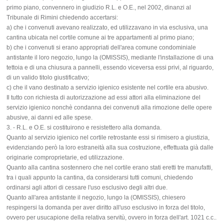
primo piano, convennero in giudizio R.L. e O.E., nel 2002, dinanzi al
Tribunale di Rimini chiedendo accertarsi:
a) che i convenuti avevano realizzato, ed utilizzavano in via esclusiva, una
cantina ubicata nel cortile comune ai tre appartamenti al primo piano;
b) che i convenuti si erano appropriati dell'area comune condominiale
antistante il loro negozio, lungo la (OMISSIS), mediante l'installazione di una
tettoia e di una chiusura a pannelli, essendo viceversa essi privi, al riguardo,
di un valido titolo giustificativo;
c) che il vano destinato a servizio igienico esistente nel cortile era abusivo.
Il tutto con richiesta di autorizzazione ad essi attori alla eliminazione del
servizio igienico nonchè condanna dei convenuti alla rimozione delle opere
abusive, ai danni ed alle spese.
3. - R.L. e O.E. si costituirono e resistettero alla domanda.
Quanto al servizio igienico nel cortile retrostante essi si rimisero a giustizia,
evidenziando però la loro estraneità alla sua costruzione, effettuata già dalle
originarie comproprietarie, ed utilizzazione.
Quanto alla cantina sostennero che nel cortile erano stati eretti tre manufatti,
tra i quali appunto la cantina, da considerarsi tutti comuni, chiedendo
ordinarsi agli attori di cessare l'uso esclusivo degli altri due.
Quanto all'area antistante il negozio, lungo la (OMISSIS), chiesero
respingersi la domanda per aver diritto all'uso esclusivo in forza del titolo,
ovvero per usucapione della relativa servitù, ovvero in forza dell'art. 1021 c.c..