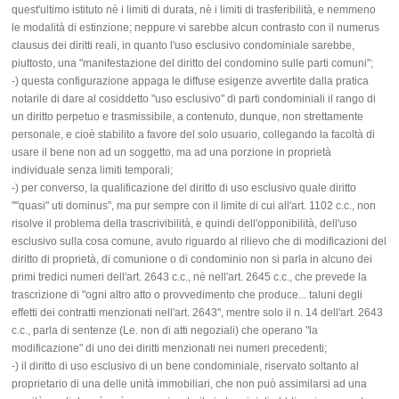
quest'ultimo istituto nè i limiti di durata, nè i limiti di trasferibilità, e nemmeno
le modalità di estinzione; neppure vi sarebbe alcun contrasto con il numerus
clausus dei diritti reali, in quanto l'uso esclusivo condominiale sarebbe,
piuttosto, una "manifestazione del diritto del condomino sulle parti comuni";
-) questa configurazione appaga le diffuse esigenze avvertite dalla pratica
notarile di dare al cosiddetto "uso esclusivo" di parti condominiali il rango di
un diritto perpetuo e trasmissibile, a contenuto, dunque, non strettamente
personale, e cioè stabilito a favore del solo usuario, collegando la facoltà di
usare il bene non ad un soggetto, ma ad una porzione in proprietà
individuale senza limiti temporali;
-) per converso, la qualificazione del diritto di uso esclusivo quale diritto
""quasi" uti dominus", ma pur sempre con il limite di cui all'art. 1102 c.c., non
risolve il problema della trascrivibilità, e quindi dell'opponibilità, dell'uso
esclusivo sulla cosa comune, avuto riguardo al rilievo che di modificazioni del
diritto di proprietà, di comunione o di condominio non si parla in alcuno dei
primi tredici numeri dell'art. 2643 c.c., nè nell'art. 2645 c.c., che prevede la
trascrizione di "ogni altro atto o provvedimento che produce... taluni degli
effetti dei contratti menzionati nell'art. 2643", mentre solo il n. 14 dell'art. 2643
c.c., parla di sentenze (Le. non di atti negoziali) che operano "la
modificazione" di uno dei diritti menzionati nei numeri precedenti;
-) il diritto di uso esclusivo di un bene condominiale, riservato soltanto al
proprietario di una delle unità immobiliari, che non può assimilarsi ad una