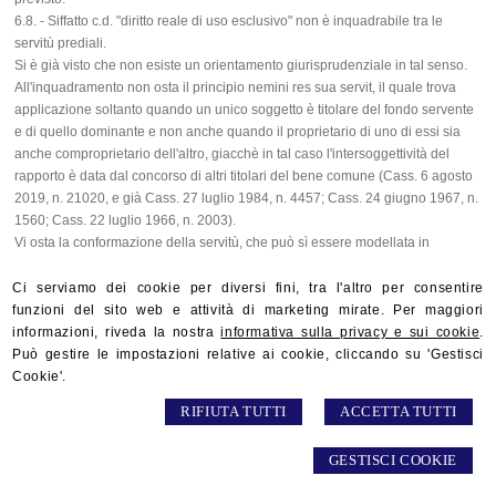
6.8. - Siffatto c.d. "diritto reale di uso esclusivo" non è inquadrabile tra le
servitù prediali.
Si è già visto che non esiste un orientamento giurisprudenziale in tal senso.
All'inquadramento non osta il principio nemini res sua servit, il quale trova
applicazione soltanto quando un unico soggetto è titolare del fondo servente
e di quello dominante e non anche quando il proprietario di uno di essi sia
anche comproprietario dell'altro, giacchè in tal caso l'intersoggettività del
rapporto è data dal concorso di altri titolari del bene comune (Cass. 6 agosto
2019, n. 21020, e già Cass. 27 luglio 1984, n. 4457; Cass. 24 giugno 1967, n.
1560; Cass. 22 luglio 1966, n. 2003).
Vi osta la conformazione della servitù, che può sì essere modellata in
funzione delle più svariate utilizzazioni, pur riguardate dall'angolo visuale
dell'obbiettivo rapporto di servizio tra i fondi e non dell'utilità del proprietario
Ci serviamo dei cookie per diversi fini, tra l'altro per consentire
del fondo dominante, ma non può mai tradursi in un diritto di godimento
funzioni del sito web e attività di marketing mirate. Per maggiori
generale del fondo servente, il che determinerebbe lo svuotamento della
informazioni, riveda la nostra
informativa sulla privacy e sui cookie
.
proprietà di esso, ancora una volta, nel suo nucleo fondamentale.
Può gestire le impostazioni relative ai cookie, cliccando su 'Gestisci
Ed è perciò che questa Corte ha da lungo tempo affermato, ad esempio, che,
Cookie'.
essendo requisiti essenziali della nozione di servitù il carattere di peso e
RIFIUTA TUTTI
ACCETTA TUTTI
l'utilità del rapporto di dipendenza tra i due fondi, deve ritenersi contraria
all'ordine pubblico, ove non rientri negli schemi dell'uso, dell'usufrutto o
GESTISCI COOKIE
dell'abitazione, la convenzione, con la quale il proprietario del c.d. fondo
servente si riserva la sola utilizzazione del legname per uso di