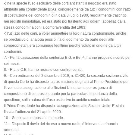
-) nella specie l'uso esclusivo delle corti antistanti il negozio era stato
attribuito alla condividente Br.As. concordemente da tutti i condomini con l'atto
di costituzione del condominio in data 3 luglio 1980, regolarmente trascritto
nei registri immobiliari, ed era stato poi trasferito agli odierni appellati dalla
stessa condomina con la compravendita del 1983;
-) l'utilizzo delle corti, a voler ammettere la loro natura condominiale, anche
se preclusivo di analoga possibilità di godimento da parte degli altri
comproprietari, era comunque legittimo perchè voluto in origine da tutti i
condomini.
7. - Per la cassazione della sentenza B.G. e Be.Pi. hanno proposto ricorso per
sei mezzi.
8. - R.L. e O.E. hanno resistito con controricorso.
9. - Con ordinanza del 2 dicembre 2019, n. 31420, la seconda sezione civile
di questa Corte ha disposto la trasmissione degli atti al Primo Presidente per
l'eventuale assegnazione alle Sezioni Unite, tanto per esigenza di
composizione di contrasto, quanto per la particolare importanza della
questione, sulla natura dell'uso esclusivo in ambito condominiale.
Il Primo Presidente ha disposto l'assegnazione alle Sezioni Unite. E' stata
fissata l'udienza del 21 aprile 2020.
10. - Sono state depositate memorie.
11. - Disposto il rinvio del ricorso a nuovo ruolo, è intervenuta rinuncia
accettata.