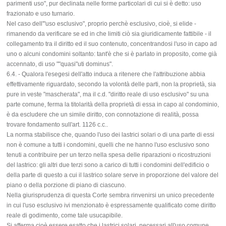
parimenti uso", pur declinata nelle forme particolari di cui si è detto: uso
frazionato e uso turnario.
Nel caso dell'"uso esclusivo", proprio perchè esclusivo, cioè, si elide -
rimanendo da verificare se ed in che limiti ciò sia giuridicamente fattibile - il
collegamento tra il diritto ed il suo contenuto, concentrandosi l'uso in capo ad
uno o alcuni condomini soltanto: tant'è che si è parlato in proposito, come già
accennato, di uso ""quasi"uti dominus".
6.4. - Qualora l'esegesi dell'atto induca a ritenere che l'attribuzione abbia
effettivamente riguardato, secondo la volontà delle parti, non la proprietà, sia
pure in veste "mascherata", ma il c.d. "diritto reale di uso esclusivo" su una
parte comune, ferma la titolarità della proprietà di essa in capo al condominio,
è da escludere che un simile diritto, con connotazione di realità, possa
trovare fondamento sull'art. 1126 c.c..
La norma stabilisce che, quando l'uso dei lastrici solari o di una parte di essi
non è comune a tutti i condomini, quelli che ne hanno l'uso esclusivo sono
tenuti a contribuire per un terzo nella spesa delle riparazioni o ricostruzioni
del lastrico: gli altri due terzi sono a carico di tutti i condomini dell'edificio o
della parte di questo a cui il lastrico solare serve in proporzione del valore del
piano o della porzione di piano di ciascuno.
Nella giurisprudenza di questa Corte sembra rinvenirsi un unico precedente
in cui l'uso esclusivo ivi menzionato è espressamente qualificato come diritto
reale di godimento, come tale usucapibile.
Si afferma cioè essere esatto che i lastrici solari, necessari all'uso comune