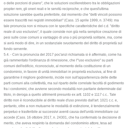
o delle porzioni di piano", che le soluzioni oscillerebbero tra le obbligazioni
propter rem, gli oneri reali e le servitù reciproche, e che quest'ultima
soluzione sarebbe quella preferibile, dal momento che "detti vincoli possono
essere trascritti nei registri immobiliari" (Cass. 15 aprile 1999, n. 3749): ma
tale pronuncia non si misura con le specifiche caratteristiche del c.d. "diritto
reale di uso esclusivo", il quale consiste non già nella semplice creazione di
pesi sulle cose comuni a vantaggio di una o più proprietà solitarie, ma, come
si avrà modo di dire, in un sostanziale svuotamento del diritto di proprietà sul
fondo servente.
5.4. - Con la pronuncia del 2017 poc'anzi richiamata si è affermato, come ha
già rammentato l'ordinanza di rimessione, che l'"uso esclusivo" su parti
comuni dell'edificio, riconosciuto, al momento della costituzione di un
condominio, in favore di unità immobiliari in proprietà esclusiva, al fine di
garantirne il migliore godimento, incide non sull'appartenenza delle dette
parti comuni alla collettività, ma sul riparto delle correlate facoltà di godimento
fra i condomini, che avviene secondo modalità non paritarie determinate dal
titolo, in deroga a quello altrimenti presunto ex artt. 1102 e 1117 c.c.. Tale
diritto non è riconducibile al diritto reale d'uso previsto dall'art. 1021 c.c. e,
pertanto, oltre a non mutuarne le modalità di estinzione, è tendenzialmente
perpetuo e trasferibile ai successivi aventi causa dell'unità immobiliare cui
accede (Cass. 16 ottobre 2017, n. 24301, che ha confermato la decisione di
merito, che aveva respinto la domanda del condominio attore, tesa ad