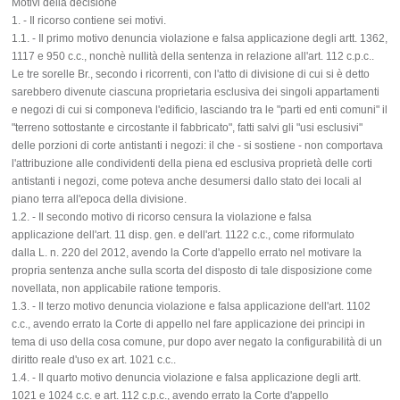
Motivi della decisione
1. - Il ricorso contiene sei motivi.
1.1. - Il primo motivo denuncia violazione e falsa applicazione degli artt. 1362,
1117 e 950 c.c., nonchè nullità della sentenza in relazione all'art. 112 c.p.c..
Le tre sorelle Br., secondo i ricorrenti, con l'atto di divisione di cui si è detto
sarebbero divenute ciascuna proprietaria esclusiva dei singoli appartamenti
e negozi di cui si componeva l'edificio, lasciando tra le "parti ed enti comuni" il
"terreno sottostante e circostante il fabbricato", fatti salvi gli "usi esclusivi"
delle porzioni di corte antistanti i negozi: il che - si sostiene - non comportava
l'attribuzione alle condividenti della piena ed esclusiva proprietà delle corti
antistanti i negozi, come poteva anche desumersi dallo stato dei locali al
piano terra all'epoca della divisione.
1.2. - Il secondo motivo di ricorso censura la violazione e falsa
applicazione dell'art. 11 disp. gen. e dell'art. 1122 c.c., come riformulato
dalla L. n. 220 del 2012, avendo la Corte d'appello errato nel motivare la
propria sentenza anche sulla scorta del disposto di tale disposizione come
novellata, non applicabile ratione temporis.
1.3. - Il terzo motivo denuncia violazione e falsa applicazione dell'art. 1102
c.c., avendo errato la Corte di appello nel fare applicazione dei principi in
tema di uso della cosa comune, pur dopo aver negato la configurabilità di un
diritto reale d'uso ex art. 1021 c.c..
1.4. - Il quarto motivo denuncia violazione e falsa applicazione degli artt.
1021 e 1024 c.c. e art. 112 c.p.c., avendo errato la Corte d'appello