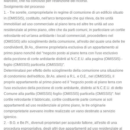
Marcello, che ha concluso per l'estinzione del ricorso.
Svolgimento del processo
1. - Tre sorelle, comproprietarie in regime di comunione di un edificio situato
in (OMISSIS), costituito, nell'arco temporale che qui rileva, da tre unità
immobiliari ad uso commerciale al piano terra ed altre tre unità ad uso
residenziale al primo piano, oltre che da parti comuni, in particolare un cortile
retrostante ed un'area antistante i locali commerciali, procedettero nel
(OMISSIS) allo scioglimento della comunione, all'esito del quale una delle tre
condividenti, Br.As., divenne proprietaria esclusiva di un appartamento al
primo piano nonchè del "negozio posto al piano terra con l'uso esclusivo
della porzione di corte antistante distinti al N.C.E.U. alla pagina (OMISSIS) -
foglio (OMISSIS) particella (OMISSIS)".
Determinatasi per effetto dello scioglimento della comunione una situazione
di condominio dell'edificio, Br.As. alienò a R.L. e O.E., nel (OMISSIS), il
proprio appartamento al primo piano ed il "negozio posto al piano terra con
l'uso esclusivo della porzione di corte antistante, distinto al N.C.E.U. di detto
Comune alla partita (OMISSIS) foglio (OMISSIS) particella (OMISSIS)". Nel
cortile retrostante il fabbricato, cortile costituente parte comune ai soli
appartamenti ad uso residenziale al primo piano, le tre originarie
comproprietarie avevano inoltre realizzato un vano destinato a servizio
igienico.
2. - B.G. e Be.Pi., divenuti proprietari per acquisto fattone, all'esito di una
procedura espropriativa, degli altri due appartamenti ad uso residenziale al