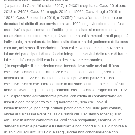
-) a partire da Cass. 16 ottobre 2017, n. 24301 (seguita da Cass. 10 ottobre
2018, n. 24958; Cass. 31 maggio 2019, n. 15021; Cass. 4 luglio 2019, n.
18024; Cass. 3 settembre 2019, n. 22059) è stato affermato che non può
ricondursi al diritto di uso previsto dall'art. 1021 c.c., il vincolo reale di "uso
esclusivo" su parti comuni dell'edificio, riconosciuto, al momento della
costituzione di un condominio, in favore di una unità immobiliare di proprietà
individuale, in maniera da incidere sulla disciplina del godimento della cosa
comune, nel senso di precluderne l'uso collettivo mediante attribuzione a
taluno dei partecipanti di una facoltà integrale di servirsi della res e di trarne
tutte le utilità compatibili con la sua destinazione economica;
-) la capostipite di tale orientamento, facendo leva sulle nozioni di "uso
esclusivo", contenuta nell'art. 1126 c.c. e di "uso individuale", prevista dal
novellato art. 1122 c.c., ha ritenuto che tali previsioni pattizie di "uso
esclusivo", senza escludere del tutto la fruizione "di una qualche utilità sul
bene" in favore degli altri comproprietari, costituiscono deroghe all'art. 1102
c.c., espressione dell'autonomia privata, con effetto di conformazione dei
rispettivi godimenti; entro tale inquadramento, l'uso esclusivo sì
trasmetterebbe, al pari degli ordinari poteri dominicali sulle parti comuni,
anche ai successivi aventi causa dell'unità cui l'uso stesso accede; l'uso
esclusivo in ambito condominiale, così come prospettato, sarebbe, quindi,
"tendenzialmente perpetuo e trasferibile", e non riconducibile al diritto reale
d'uso di cui agli artt. 1021 c.c. e segg., sicchè non condividerebbe con