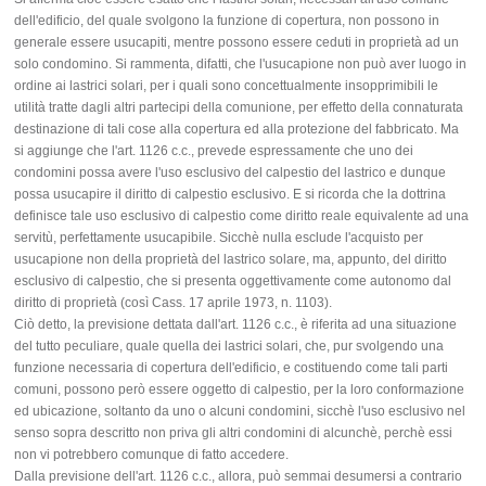
dell'edificio, del quale svolgono la funzione di copertura, non possono in
generale essere usucapiti, mentre possono essere ceduti in proprietà ad un
solo condomino. Si rammenta, difatti, che l'usucapione non può aver luogo in
ordine ai lastrici solari, per i quali sono concettualmente insopprimibili le
utilità tratte dagli altri partecipi della comunione, per effetto della connaturata
destinazione di tali cose alla copertura ed alla protezione del fabbricato. Ma
si aggiunge che l'art. 1126 c.c., prevede espressamente che uno dei
condomini possa avere l'uso esclusivo del calpestio del lastrico e dunque
possa usucapire il diritto di calpestio esclusivo. E si ricorda che la dottrina
definisce tale uso esclusivo di calpestio come diritto reale equivalente ad una
servitù, perfettamente usucapibile. Sicchè nulla esclude l'acquisto per
usucapione non della proprietà del lastrico solare, ma, appunto, del diritto
esclusivo di calpestio, che si presenta oggettivamente come autonomo dal
diritto di proprietà (così Cass. 17 aprile 1973, n. 1103).
Ciò detto, la previsione dettata dall'art. 1126 c.c., è riferita ad una situazione
del tutto peculiare, quale quella dei lastrici solari, che, pur svolgendo una
funzione necessaria di copertura dell'edificio, e costituendo come tali parti
comuni, possono però essere oggetto di calpestio, per la loro conformazione
ed ubicazione, soltanto da uno o alcuni condomini, sicchè l'uso esclusivo nel
senso sopra descritto non priva gli altri condomini di alcunchè, perchè essi
non vi potrebbero comunque di fatto accedere.
Dalla previsione dell'art. 1126 c.c., allora, può semmai desumersi a contrario