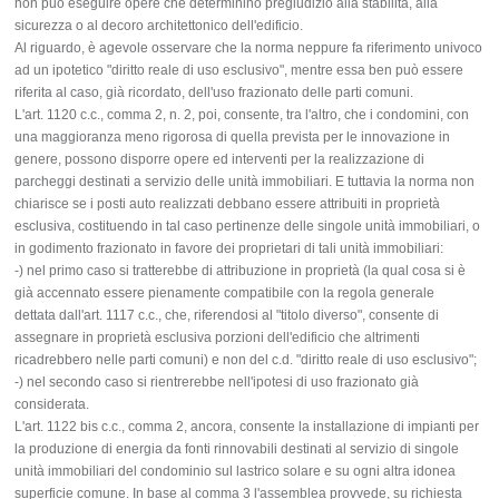
non può eseguire opere che determinino pregiudizio alla stabilità, alla
sicurezza o al decoro architettonico dell'edificio.
Al riguardo, è agevole osservare che la norma neppure fa riferimento univoco
ad un ipotetico "diritto reale di uso esclusivo", mentre essa ben può essere
riferita al caso, già ricordato, dell'uso frazionato delle parti comuni.
L'art. 1120 c.c., comma 2, n. 2, poi, consente, tra l'altro, che i condomini, con
una maggioranza meno rigorosa di quella prevista per le innovazione in
genere, possono disporre opere ed interventi per la realizzazione di
parcheggi destinati a servizio delle unità immobiliari. E tuttavia la norma non
chiarisce se i posti auto realizzati debbano essere attribuiti in proprietà
esclusiva, costituendo in tal caso pertinenze delle singole unità immobiliari, o
in godimento frazionato in favore dei proprietari di tali unità immobiliari:
-) nel primo caso si tratterebbe di attribuzione in proprietà (la qual cosa si è
già accennato essere pienamente compatibile con la regola generale
dettata dall'art. 1117 c.c., che, riferendosi al "titolo diverso", consente di
assegnare in proprietà esclusiva porzioni dell'edificio che altrimenti
ricadrebbero nelle parti comuni) e non del c.d. "diritto reale di uso esclusivo";
-) nel secondo caso si rientrerebbe nell'ipotesi di uso frazionato già
considerata.
L'art. 1122 bis c.c., comma 2, ancora, consente la installazione di impianti per
la produzione di energia da fonti rinnovabili destinati al servizio di singole
unità immobiliari del condominio sul lastrico solare e su ogni altra idonea
superficie comune. In base al comma 3 l'assemblea provvede, su richiesta