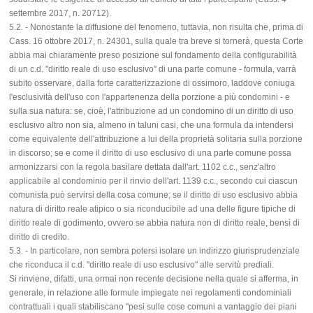
settembre 2017, n. 20712).
5.2. - Nonostante la diffusione del fenomeno, tuttavia, non risulta che, prima di
Cass. 16 ottobre 2017, n. 24301, sulla quale tra breve si tornerà, questa Corte
abbia mai chiaramente preso posizione sul fondamento della configurabilità
di un c.d. "diritto reale di uso esclusivo" di una parte comune - formula, varrà
subito osservare, dalla forte caratterizzazione di ossimoro, laddove coniuga
l'esclusività dell'uso con l'appartenenza della porzione a più condomini - e
sulla sua natura: se, cioè, l'attribuzione ad un condomino di un diritto di uso
esclusivo altro non sia, almeno in taluni casi, che una formula da intendersi
come equivalente dell'attribuzione a lui della proprietà solitaria sulla porzione
in discorso; se e come il diritto di uso esclusivo di una parte comune possa
armonizzarsi con la regola basilare dettata dall'art. 1102 c.c., senz'altro
applicabile al condominio per il rinvio dell'art. 1139 c.c., secondo cui ciascun
comunista può servirsi della cosa comune; se il diritto di uso esclusivo abbia
natura di diritto reale atipico o sia riconducibile ad una delle figure tipiche di
diritto reale di godimento, ovvero se abbia natura non di diritto reale, bensì di
diritto di credito.
5.3. - In particolare, non sembra potersi isolare un indirizzo giurisprudenziale
che riconduca il c.d. "diritto reale di uso esclusivo" alle servitù prediali.
Si rinviene, difatti, una ormai non recente decisione nella quale si afferma, in
generale, in relazione alle formule impiegate nei regolamenti condominiali
contrattuali i quali stabiliscano "pesi sulle cose comuni a vantaggio dei piani