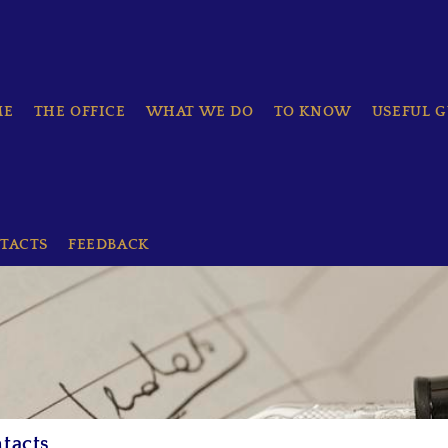
ME
THE OFFICE
WHAT WE DO
TO KNOW
USEFUL G
TACTS
FEEDBACK
tacts