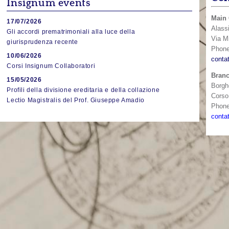
Insignum events
Main 
17/07/2026
Alassi
Gli accordi prematrimoniali alla luce della
Via Mi
giurisprudenza recente
Phon
10/06/2026
contat
Corsi Insignum Collaboratori
Branc
15/05/2026
Borghe
Profili della divisione ereditaria e della collazione
Corso
Lectio Magistralis del Prof. Giuseppe Amadio
Phone
contat