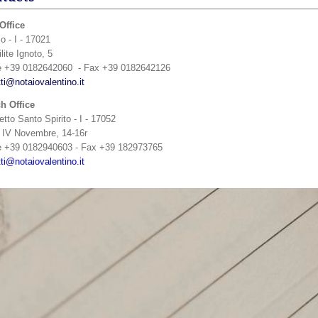
Office
o - I - 17021
lite Ignoto, 5
e +39 0182642060 -
Fax +39 0182642126
ti@notaiovalentino.it
h Office
tto Santo Spirito - I - 17052
 IV Novembre, 14-16r
 +39 0182940603 -
Fax +39 182973765
ti@notaiovalentino.it