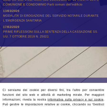
COMUNIONE E CONDOMINIO Parti comuni dell'edificio
13/03/2020
MODALITA’ DI EROGAZIONE DEL SERVIZIO NOTARILE DURANTE
L'EMERGENZA SANITARIA
17/02/2020
PRIME RIFLESSIONI SULLA SENTENZA DELLA CASSAZIONE SS.
UU. 7 OTTOBRE 2019 N. 25021
Ci serviamo dei cookie per diversi fini, tra l'altro per consentire
funzioni del sito web e attività di marketing mirate. Per maggiori
informazioni, riveda la nostra
informativa sulla privacy e sui cookie
.
Può gestire le impostazioni relative ai cookie, cliccando su 'Gestisci