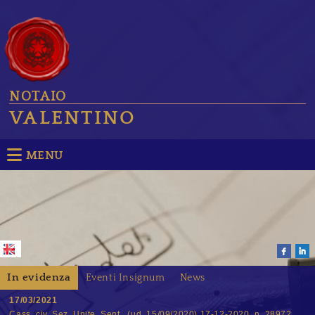
NOTAIO
VALENTINO
MENU
In evidenza
Eventi Insignum
News
17/03/2021
Cass. civ. Sez. Unite, Sent., (ud. 15/09/2020) 17-12-2020, n. 28972